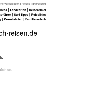
ite vorschlagen
|
Presse
|
Impressum
|
|
infos
Landkarten
Reiseartikel
|
|
seführer
Surf-Tipps
Reiselinks
|
|
g
Kreuzfahrten
Familienurlaub
ch-reisen.de
k.
 möchten.