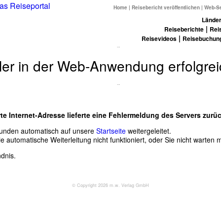
Home
|
Reisebericht veröffentlichen
|
Web-Se
Länder
|
Reiseberichte
Rei
|
Reisevideos
Reisebuchun
ler in der Web-Anwendung erfolgrei
te Internet-Adresse lieferte eine Fehlermeldung des Servers zurüc
kunden automatisch auf unsere
Startseite
weitergeleitet.
 die automatische Weiterleitung nicht funktioniert, oder Sie nicht warten
dnis.
© Copyright 2026 m.w. Verlag GmbH